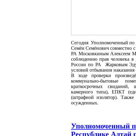
Сегодня Уполномоченный по п
Семён Семёнович совместно 
РА Московкиным Алексеем М
соблюдению прав человека в
России по РА
Жарковым Эду
условий отбывания наказания
В ходе проверки произведё
коммунально-бытовые по
краткосрочных свиданий,
камерного типа), ЕПКТ (ед
(штрафной изолятор). Такж
осужденных.
Уполномоченный по
Республике Алтай