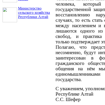
человека, который
Министерство
государственной защи
сельского хозяйства
восстановлению на
Республики Алтай
случаях, то есть стат
между населением и в
лишаются одного из
свобод, и практика 
только подтверждает эт
Полагаю, что предст
несомненно, будут ин
заинтересован в ф
гражданского общес
общения на нём мы
единомышленниками
государства.
С уважением, уполномо
Республике Алтай
С.С. Шефер