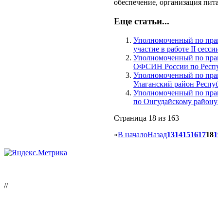
обеспечение, организация пит
Еще статьи...
Уполномоченный по прав
участие в работе II сесс
Уполномоченный по пра
ОФСИН России по Респу
Уполномоченный по прав
Улаганский район Респу
Уполномоченный по пра
по Онгудайскому району
Страница 18 из 163
«
В начало
Назад
13
14
15
16
17
18
1
//