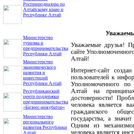
Росприродназора по
Алтайскому краю и
Республике Алтай
Уважаемые
Министерство
туризма и
Уважаемые друзья! П
предпринимательства
сайте Уполномоченного
Республики Алтай
Алтай!
Министерство
экономического
Интернет-сайт создан
развития и
пользователей к инфо
инвестиций
Республики Алтай
Уполномоченного по 
Алтай на принципа
Республиканский
центр поддержки
достоверности! Пробл
предпринимательства
человека является в
«Бизнес-инкубатор»
гражданского обще
Министерство
государства, а значи
регионального
Одним из механизмо
развития Республики
человека является инс
Алтай