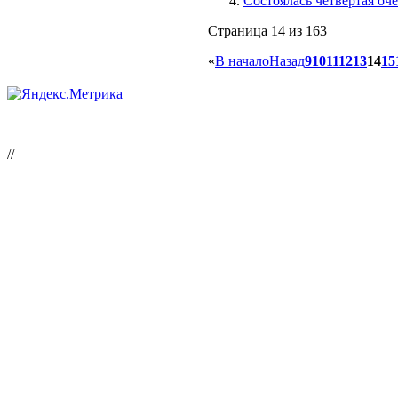
Состоялась четвертая оч
Страница 14 из 163
«
В начало
Назад
9
10
11
12
13
14
15
//