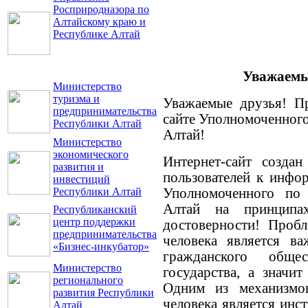
Росприродназора по
Алтайскому краю и
Республике Алтай
Уважаемые
Министерство
туризма и
Уважаемые друзья! П
предпринимательства
сайте Уполномоченного
Республики Алтай
Алтай!
Министерство
экономического
Интернет-сайт создан
развития и
пользователей к инфо
инвестиций
Республики Алтай
Уполномоченного по 
Алтай на принципа
Республиканский
центр поддержки
достоверности! Пробл
предпринимательства
человека является в
«Бизнес-инкубатор»
гражданского обще
Министерство
государства, а значи
регионального
Одним из механизмо
развития Республики
человека является инс
Алтай