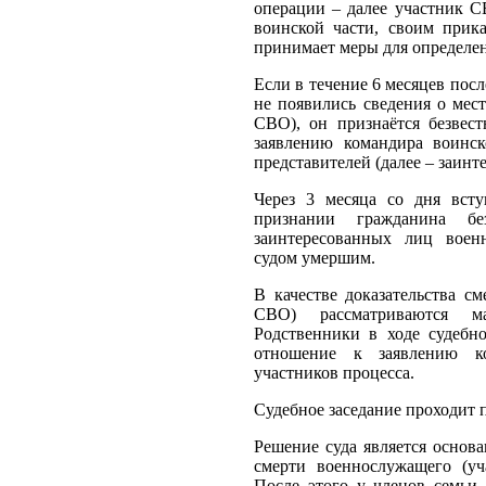
операции – далее участник С
воинской части, своим прик
принимает меры для определен
Если в течение 6 месяцев пос
не появились сведения о мес
СВО), он признаётся безвес
заявлению командира воинск
представителей (далее – заинт
Через 3 месяца со дня вст
признании гражданина бе
заинтересованных лиц воен
судом умершим.
В качестве доказательства с
СВО) рассматриваются ма
Родственники в ходе судебно
отношение к заявлению к
участников процесса.
Судебное заседание проходит 
Решение суда является основ
смерти военнослужащего (у
После этого у членов семьи 