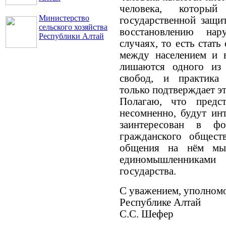
человека, который
Министерство
государственной защи
сельского хозяйства
восстановлению на
Республики Алтай
случаях, то есть стат
между населением и в
лишаются одного из
свобод, и практика 
только подтверждает эт
Полагаю, что предст
несомненно, будут ин
заинтересован в ф
гражданского общес
общения на нём мы
единомышленниками
государства.
С уважением, уполномо
Республике Алтай
С.С. Шефер