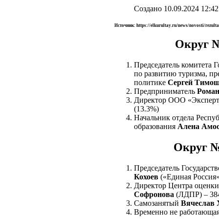
Создано 10.09.2024 12:42
Источник:
https://elkurultay.ru/news/novosti/rezu
Округ №
Председатель комитета 
по развитию туризма, п
политике
Сергей Тимо
Предприниматель
Роман
Директор ООО «Эксперт
(13.3%)
Начальник отдела Респуб
образования
Алена Амо
Округ №
Председатель Государст
Кохоев
(«Единая Россия»
Директор Центра оценки
Софронова
(ЛДПР) – 38
Самозанятый
Вячеслав 
Временно не работающа