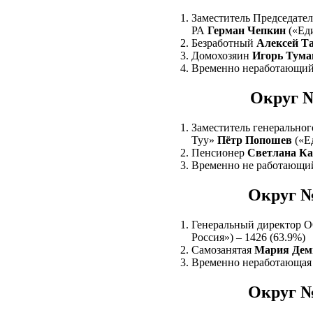
Заместитель Председател
РА
Герман Чепкин
(«Еди
Безработный
Алексей Т
Домохозяин
Игорь Тум
Временно неработающи
Округ №
Заместитель генеральног
Туу»
Пётр Попошев
(«Ед
Пенсионер
Светлана Ка
Временно не работающ
Округ №
Генеральный директор 
Россия») – 1426 (63.9%)
Самозанятая
Мария Дем
Временно неработающа
Округ №