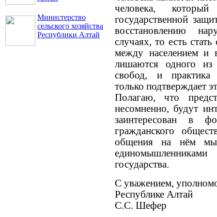
человека, который
Министерство
государственной защи
сельского хозяйства
восстановлению на
Республики Алтай
случаях, то есть стат
между населением и в
лишаются одного из
свобод, и практика 
только подтверждает эт
Полагаю, что предст
несомненно, будут ин
заинтересован в ф
гражданского общес
общения на нём мы
единомышленниками
государства.
С уважением, уполномо
Республике Алтай
С.С. Шефер