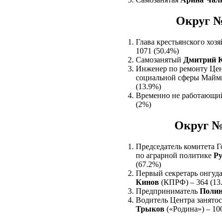
Округ №
Глава крестьянского хоз
1071 (50.4%)
Самозанятый
Дмитрий 
Инженер по ремонту Цен
социальной сферы Майм
(13.9%)
Временно не работающ
(2%)
Округ №
Председатель комитета Г
по аграрной политике
Ру
(67.2%)
Первый секретарь онгу
Кинов
(КПРФ) – 364 (13
Предприниматель
Полин
Водитель Центра занято
Трыков
(«Родина») – 10