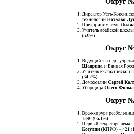
Округ №
Директор Усть-Коксинск
технологий
Наталья Лу
Предприниматель
Лили
Учитель абайской школ
(6.9%)
Округ №
Ведущий эксперт учреж
Шадрина
(«Единая Росси
Учитель кастахтинской
(34.2%)
Домохозяин
Сергей Кол
Уборщица
Олеся Форма
Округ №
Врач-хирург ресбольни
1396 (66.1%)
Первый секретарь чема
Козулин
(КПРФ) – 421 (