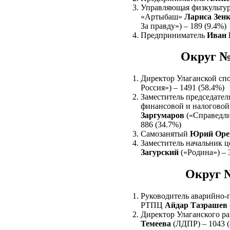
Управляющая физкульту
«Артыбаш»
Лариса Зен
За правду») – 189 (9.4%)
Предприниматель
Иван 
Округ №
Директор Улаганской с
Россия») – 1491 (58.4%)
Заместитель председател
финансовой и налогово
Заргумаров
(«Справедли
886 (34.7%)
Самозанятый
Юрий Оре
Заместитель начальник 
Загурский
(«Родина») – 
Округ 
Руководитель аварийно-
РТПЦ
Айдар Тазрашев
Директор Улаганского р
Темеева
(ЛДПР) – 1043 (