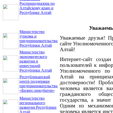
Росприродназора по
Алтайскому краю и
Республике Алтай
Уважаемые
Министерство
туризма и
Уважаемые друзья! П
предпринимательства
сайте Уполномоченного
Республики Алтай
Алтай!
Министерство
экономического
Интернет-сайт создан
развития и
пользователей к инфо
инвестиций
Республики Алтай
Уполномоченного по 
Алтай на принципа
Республиканский
центр поддержки
достоверности! Пробл
предпринимательства
человека является в
«Бизнес-инкубатор»
гражданского обще
Министерство
государства, а значи
регионального
Одним из механизмо
развития Республики
человека является инс
Алтай