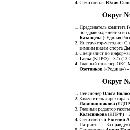
Самозанятая
Юлия Соло
Округ №
Председатель комитета Г
по здравоохранению и с
Казанцева
(«Единая Росс
Инструктор-методист Сп
зимним видам спорта
Дм
Специалист по информа
Гаева
(КПРФ) – 325 (13.
Главный инженер ОКС 
Охотников
(«Родина») – 
Округ №
Пенсионер
Ольга Волос
Заместитель директора
Лавинишникова
(ЛДПР)
Главный редактор газет
Колесникова
(КПРФ) – 2
Самозанятый
Евгений А
Патриоты — За правду») 
Самозанятая
Арина Чал