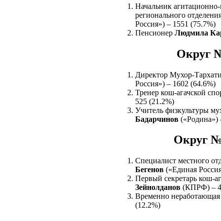
Начальник агитационно-
регионального отделени
Россия») – 1551 (75.7%)
Пенсионер
Людмила Ка
Округ №
Директор Мухор-Тархат
Россия») – 1602 (64.6%)
Тренер кош-агачской сп
525 (21.2%)
Учитель физкультуры му
Бадарчинов
(«Родина») 
Округ №
Специалист местного от
Бегенов
(«Единая Россия
Первый секретарь кош-а
Зейнолданов
(КПРФ) – 4
Временно неработающа
(12.2%)