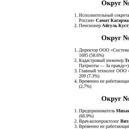
Округ №
Исполнительный секрета
Россия»
Самат Кагарма
Пенсионер
Айгуль Куст
Округ №
Директор ООО «Систем
1685 (58.6%)
Кадастровый инженер
Т
Патриоты — За правду») 
Главный технолог ООО
209 (7.3%)
Временно не работающа
(2.7%)
Округ №
Предприниматель
Михаи
(66.9%)
Врач-колопроктолог
Вит
Временно не работающ