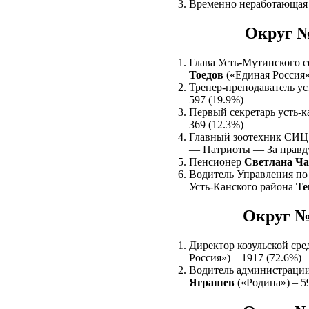
Временно неработающа
Округ №
Глава Усть-Мутинского с
Тоедов
(«Единая Россия»
Тренер-преподаватель у
597 (19.9%)
Первый секретарь усть-
369 (12.3%)
Главный зоотехник СИ
— Патриоты — За правду
Пенсионер
Светлана Ча
Водитель Управления по
Усть-Канского района
Те
Округ №
Директор козульской ср
Россия») – 1917 (72.6%)
Водитель администрации
Яграшев
(«Родина») – 5