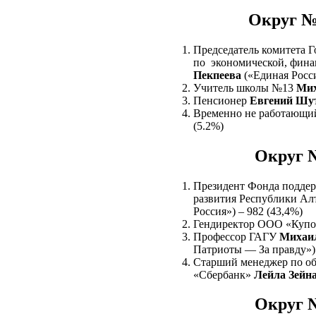
Округ №
Председатель комитета 
по экономической, фина
Пекпеева
(«Единая Росси
Учитель школы №13
Мих
Пенсионер
Евгений Шу
Временно не работающ
(5.2%)
Округ №
Президент Фонда поддер
развития Республики А
Россия») – 982 (43,4%)
Гендиректор ООО «Куп
Профессор ГАГУ
Михаи
Патриоты — За правду») 
Старший менеджер по 
«Сбербанк»
Лейла Зейн
Округ №