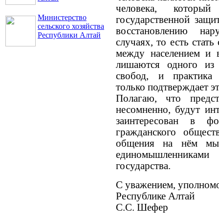
человека, который
Министерство
государственной защи
сельского хозяйства
восстановлению на
Республики Алтай
случаях, то есть стат
между населением и в
лишаются одного из
свобод, и практика 
только подтверждает эт
Полагаю, что предст
несомненно, будут ин
заинтересован в ф
гражданского общес
общения на нём мы
единомышленниками
государства.
С уважением, уполномо
Республике Алтай
С.С. Шефер