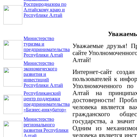
Росприродназора по
Алтайскому краю и
Республике Алтай
Уважаемые
Министерство
туризма и
Уважаемые друзья! П
предпринимательства
сайте Уполномоченного
Республики Алтай
Алтай!
Министерство
экономического
Интернет-сайт создан
развития и
пользователей к инфо
инвестиций
Республики Алтай
Уполномоченного по 
Алтай на принципа
Республиканский
центр поддержки
достоверности! Пробл
предпринимательства
человека является в
«Бизнес-инкубатор»
гражданского обще
Министерство
государства, а значи
регионального
Одним из механизмо
развития Республики
человека является инс
Алтай