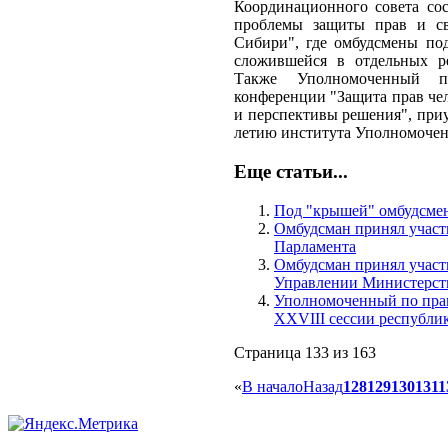
Координационного совета сос
проблемы защиты прав и св
Сибири", где омбудсмены по
сложившейся в отдельных ре
Также Уполномоченный пр
конференции "Защита прав чел
и перспективы решения", приу
летию института Уполномоченн
Еще статьи...
Под "крышей" омбудсме
Омбудсман принял участ
Парламента
Омбудсман принял участ
Управлении Министерст
Уполномоченный по права
XXVIII сессии республи
Страница 133 из 163
«
В начало
Назад
128
129
130
131
1