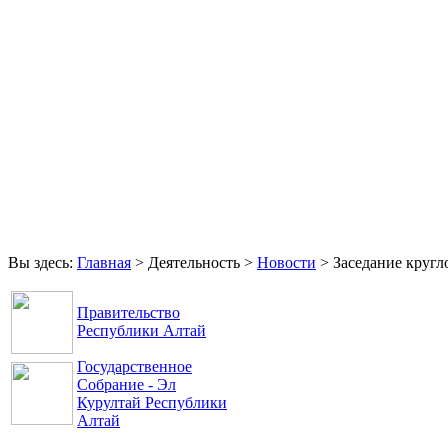
Главная
Права и свободы
Аппарат Уполномоченного
Обращения
Контакты
Вы здесь:
Главная
>
Деятельность
>
Новости
>
Заседание кругл
Правительство
Республики Алтай
Государственное
Собрание - Эл
Курултай Республики
Алтай