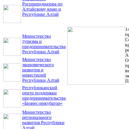
Росприродназора по
Алтайскому краю и
Республике Алтай
1
п
Министерство
С
туризма и
к
предпринимательства
р
Республики Алтай
А
Министерство
О
экономического
п
развития и
в
инвестиций
э
Республики Алтай
П
Республиканский
центр поддержки
предпринимательства
«Бизнес-инкубатор»
Министерство
регионального
развития Республики
Алтай