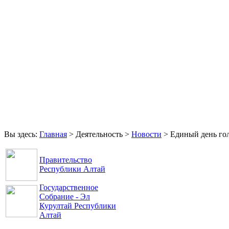
Главная
Права и свободы
Аппарат Уполномоченного
Обращения
Контакты
Вы здесь:
Главная
>
Деятельность
>
Новости
>
Единый день гол
Правительство
Республики Алтай
Государственное
Собрание - Эл
Курултай Республики
Алтай