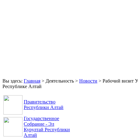
Главная
Права и свободы
Аппарат Уполномоченного
Обращения
Контакты
Вы здесь:
Главная
>
Деятельность
>
Новости
>
Рабочий визит 
Республике Алтай
Правительство
Республики Алтай
Государственное
Собрание - Эл
Курултай Республики
Алтай