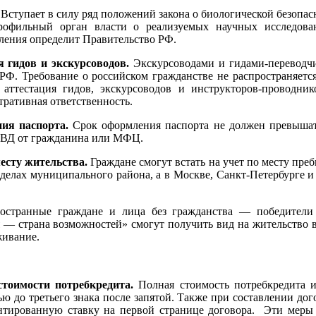
.
Вступает в силу ряд положений закона о биологической безопас
рофильный орган власти о реализуемых научных исследова
ления определит Правительство РФ.
я гидов и экскурсоводов.
Экскурсоводами и гидами-переводч
РФ. Требование о российском гражданстве не распространяетс
я аттестация гидов, экскурсоводов и инструкторов-проводн
тративная ответственность.
ния паспорта.
Срок оформления паспорта не должен превышат
МВД от гражданина или МФЦ.
есту жительства.
Граждане смогут встать на учет по месту пр
делах муниципального района, а в Москве, Санкт-Петербурге 
остранные граждане и лица без гражданства — победители
 — страна возможностей» смогут получить вид на жительство 
живание.
тоимости потребкредита.
Полная стоимость потребкредита 
ью до третьего знака после запятой. Также при составлении до
нтированную ставку на первой странице договора. Эти мер