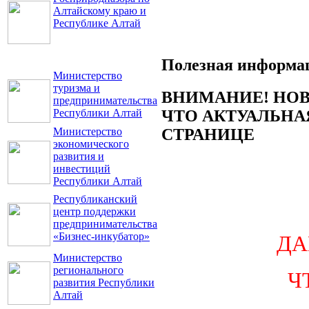
Алтайскому краю и
Республике Алтай
Полезная информа
Министерство
туризма и
ВНИМАНИЕ! НОВ
предпринимательства
ЧТО АКТУАЛЬНА
Республики Алтай
СТРАНИЦЕ
Министерство
экономического
развития и
инвестиций
Республики Алтай
Республиканский
центр поддержки
предпринимательства
«Бизнес-инкубатор»
ДА
Министерство
регионального
Ч
развития Республики
Алтай