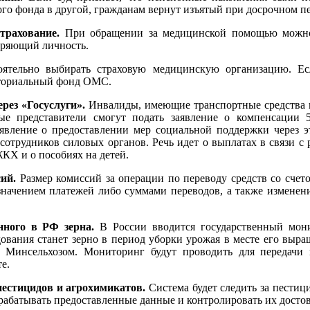
го фонда в другой, гражданам вернут изъятый при досрочном п
страхование.
При обращении за медицинской помощью можно
еряющий личность.
оятельно выбирать страховую медицинскую организацию. Ес
риториальный фонд ОМС.
рез «Госуслуги».
Инвалиды, имеющие транспортные средства 
ные представители смогут подать заявление о компенсаци
аявление о предоставлении мер социальной поддержки через э
отрудников силовых органов. Речь идет о выплатах в связи с
ЖКХ и о пособиях на детей.
сий.
Размер комиссий за операции по переводу средств со сче
значением платежей либо суммами переводов, а также изменен
нного в РФ зерна.
В России вводится государственный мон
ования станет зерно в период уборки урожая в месте его выр
н Минсельхозом. Мониторинг будут проводить для передачи 
е.
пестицидов и агрохимикатов.
Система будет следить за пестиц
брабатывать предоставленные данные и контролировать их досто