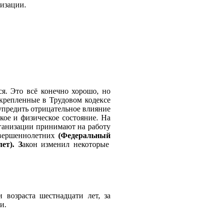
низации.
я. Это всё конечно хорошо, но
акрепленные в Трудовом кодексе
упредить отрицательное влияние
кое и физическое состояние. На
рганизации принимают на работу
овершеннолетних
(Федеральный
ет). З
акон изменил некоторые
 возраста шестнадцати лет, за
и.