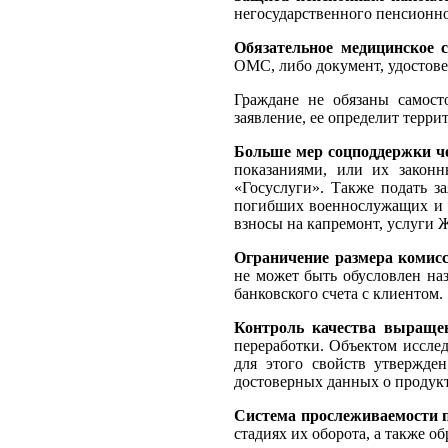
негосударственного пенсионно
Обязательное медицинское 
ОМС, либо документ, удостов
Граждане не обязаны самост
заявление, ее определит тер
Больше мер соцподдержки че
показаниями, или их закон
«Госуслуги». Также подать з
погибших военнослужащих и с
взносы на капремонт, услуги 
Ограничение размера комис
не может быть обусловлен на
банковского счета с клиентом.
Контроль качества выраще
переработки. Объектом исслед
для этого свойств утвержде
достоверных данных о продукт
Система прослеживаемости 
стадиях их оборота, а также о