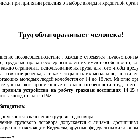
риски при принятии решения о выборе вклада и кредитной орга
Труд облагораживает человека!
ногие несовершеннолетние граждане стремятся трудоустроитьс
то, трудовые права несовершеннолетних имеют особенности, з
важно ограничить использование их труда, для того чтобы пред
 развитие ребёнка, а также сохранить их моральное, психичес
отающих молодых людей колеблется от 14 до 18 лет. Многие о
 все учитывают прописанные в законе особенности труда нес
правила устройства на работу граждан достигших 14-15 л
го законодательства РФ.
ботодатель:
о допускается заключение трудового договора
чение трудового договора допускается с лицами, достигшими
мотренных настоящим Кодексом, другими федеральными законам