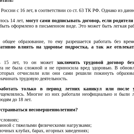
отать?
оссии с 16 лет, в соответствии со ст. 63 ТК РФ. Однако из дан
ось 14 лет,
могут сами подписывать договор, если родител
ыть оформлено в письменном виде. Это может быть легкая рабо
общее образование, то ему разрешается работать без вре
гативно влиять на здоровье подростка, а так же отвлека
ь 15 лет, то он может
заключить трудовой договор бе
а не была сложной и не приносила вред здоровью. В обновл
которых отчислили или они сами решили покинуть образова
начинать трудовую деятельность.
аботать только в период летних каникул или после у
ущемлялись. Многие из них работали неофициально и были л
дям до 18 лет.
устраиваться несовершеннолетним?
условиях;
анной с тяжелыми физическими нагрузками;
ночных клубах, барах, игорных заведениях;