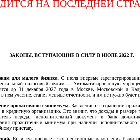
ОДИТСЯ
НА ПОСЛЕДНЕЙ СТР
ЗАКОНЫ, ВСТУПАЮЩИЕ В СИЛУ В ИЮЛЕ 2022 Г.
жим для малого бизнеса.
С июля впервые зарегистрирован
ментальный налоговый режим — Автоматизированную упроще
тся до 31 декабря 2027 года в Москве, Московской и Кал
т в нем участие, станет меньше отчетности, и им не нужно будет 
ение прожиточного минимума.
Заявление о сохранении прож
 в кредитную организацию. Это значит, что доходы в размер
катель передал исполнительный документ в банк должни
сания прожиточный минимум при наличии исполнительного 
бному приставу.
ений.
Если суд признает, что пенсионные накопления были н