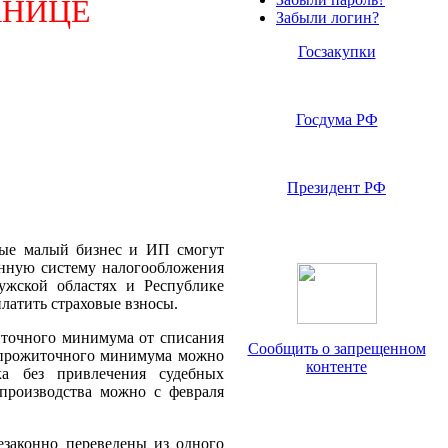
АНИЦЕ
Забыли логин?
Госзакупки
Госдума РФ
Президент РФ
ные малый бизнес и ИП смогут
нную систему налогообложения
ужской областях и Республике
платить страховые взносы.
иточного минимума от списания
Сообщить о запрещенном
е прожиточного минимума можно
контенте
ка без привлечения судебных
производства можно с февраля
езаконно переведены из одного