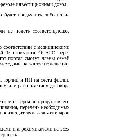
ереходе инвестиционный доход.
 будет предъявить либо полис
ли не подать соответствующее
в соответствии с медицинскими
и 50 % стоимости ОСАГО через
тот портал смогут члены семей
 расходами на жилое помещение,
тов юрлиц и ИП на счета физлиц
ием или расторжением договора
иторинг зерна и продуктов его
ащивания, перечень необходимых
производителям сельхозтоваров
идами и агрохимикатами на всех
верность.