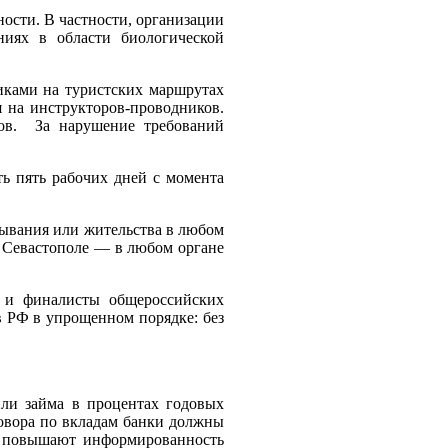
ности. В частности, организации
ниях в области биологической
иками на туристских маршрутах
я на инструкторов-проводников.
иков. За нарушение требований
ь пять рабочих дней с момента
ебывания или жительства в любом
и Севастополе — в любом органе
 и финалисты общероссийских
в РФ в упрощенном порядке: без
или займа в процентах годовых
говора по вкладам банки должны
ы повышают информированность