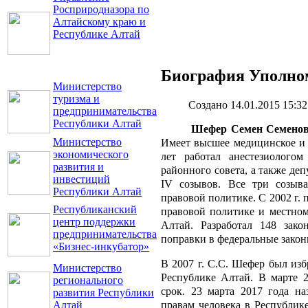
Росприродназора по
Алтайскому краю и
Республике Алтай
Биография Уполно
Министерство
туризма и
Создано 14.01.2015 15:32
предпринимательства
Республики Алтай
Шефер Семен Семенов
Министерство
Имеет высшее медицинское и 
экономического
лет работал анестезиологом
развития и
районного совета, а также деп
инвестиций
IV созывов. Все три созыва
Республики Алтай
правовой политике. С 2002 г. 
Республиканский
правовой политике и местно
центр поддержки
Алтай. Разработал 148 зако
предпринимательства
поправки в федеральные закон
«Бизнес-инкубатор»
В 2007 г. С.С. Шефер был из
Министерство
Республике Алтай. В марте 
регионального
срок. 23 марта 2017 года н
развития Республики
правам человека в Республике
Алтай