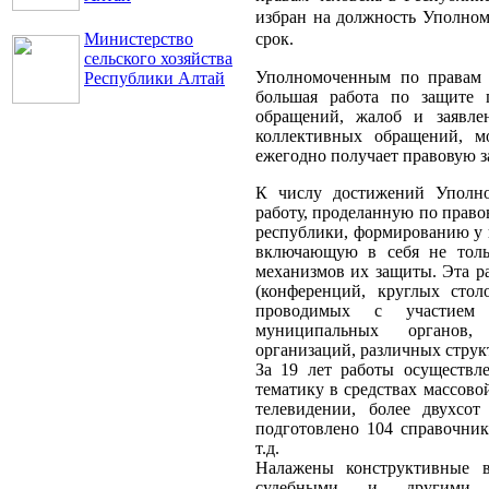
избран на должность Уполном
срок.
Министерство
сельского хозяйства
Уполномоченным по правам 
Республики Алтай
большая работа по защите 
обращений, жалоб и заявле
коллективных обращений, м
ежегодно получает правовую з
К числу достижений Уполно
работу, проделанную по прав
республики, формированию у 
включающую в себя не толь
механизмов их защиты. Эта р
(конференций, круглых столо
проводимых с участием 
муниципальных органов,
организаций, различных струк
За 19 лет работы осуществ
тематику в средствах массов
телевидении, более двухсот
подготовлено 104 справочни
т.д.
Налажены конструктивные в
судебными и другими ф