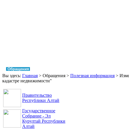
Главная
Права и свободы
Аппарат Уполномоченного
Обращения
Контакты
Вы здесь:
Главная
>
Обращения
>
Полезная информация
>
Изме
кадастре недвижимости"
Правительство
Республики Алтай
Государственное
Собрание - Эл
Курултай Республики
Алтай