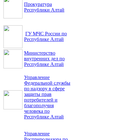
Прокуратура
Республики Алтай
ГУ МЧС России по
Республике Алтай
Министерство
внутренних дел по
Республике Алтай
Управление
Федеральной службы
по надзору в сфере
защиты прав
потребителей и
благополучия
человека по
Республике Алтай
Управление
Росприродназора по