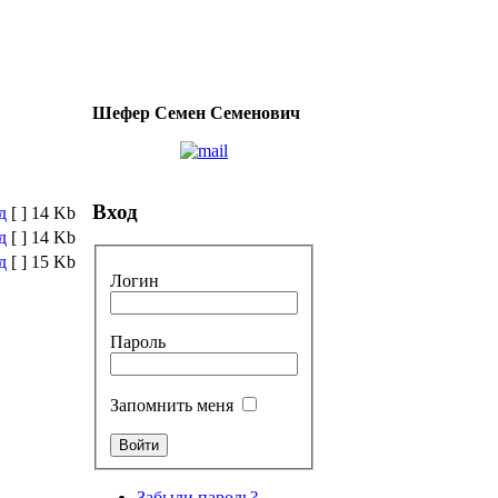
Шефер Семен Семенович
Вход
д
[ ]
14 Kb
д
[ ]
14 Kb
д
[ ]
15 Kb
Логин
Пароль
Запомнить меня
Забыли пароль?