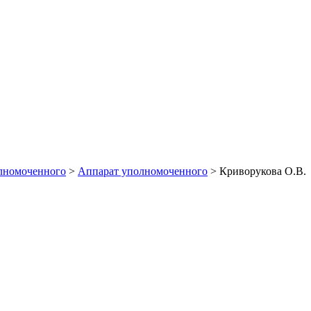
Деятельность
Документы
Противодействие коррупции
лномоченного
>
Аппарат уполномоченного
>
Криворукова О.В.