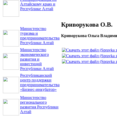
Алтайскому краю и
Республике Алтай
Криворукова О.В.
Министерство
туризма и
Криворукова Ольга Владим
предпринимательства
Республики Алтай
Министерство
экономического
развития и
инвестиций
Республики Алтай
Республиканский
центр поддержки
предпринимательства
«Бизнес-инкубатор»
Министерство
регионального
развития Республики
Алтай